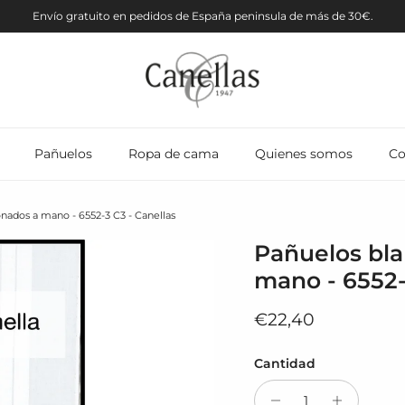
Envío gratuito en pedidos de España peninsula de más de 30€.
Pañuelos
Ropa de cama
Quienes somos
Co
nados a mano - 6552-3 C3 - Canellas
Pañuelos bla
mano - 6552-
Precio normal
€22,40
Cantidad