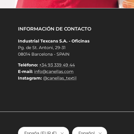
INFORMACIÓN DE CONTACTO
Industrial Texcans S.A. - Oficinas
Pg. de St. Antoni, 29-31
08014 Barcelona - SPAIN
Teléfono:
+34 93 339 49 44
E-mail:
info@canellas.com
Instagram:
@canellas_textil
País/Región
Idioma
España (EUR €)
Español