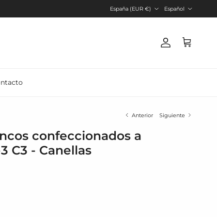
País/Región
Idioma
España (EUR €)
Español
Cuenta
Carrito
ntacto
Anterior
Siguiente
ncos confeccionados a
3 C3 - Canellas