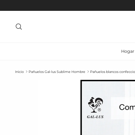
Ir al contenido
Buscar
Hogar
Inicio
Pañuelos Gal-lus Sublime Hombre
Pañuelos blancos confeccio
Ir directamente a la información del producto