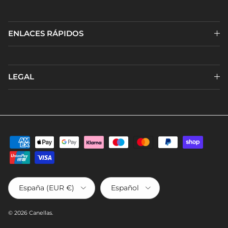
ENLACES RÁPIDOS
LEGAL
País/Región
Idioma
España (EUR €)
Español
© 2026
Canellas
.