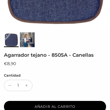
Agarrador tejano - 8505A - Canellas
Precio normal
€8,90
Cantidad
AÑADIR AL CARRITO