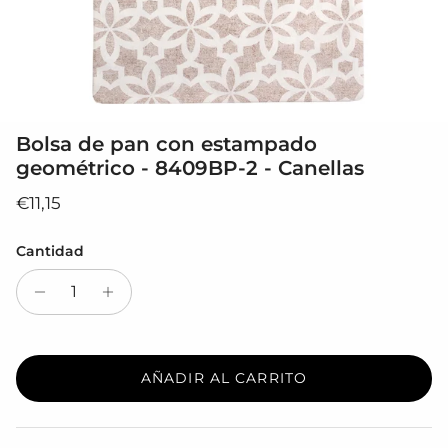
Bolsa de pan con estampado
geométrico - 8409BP-2 - Canellas
Precio normal
€11,15
Cantidad
AÑADIR AL CARRITO