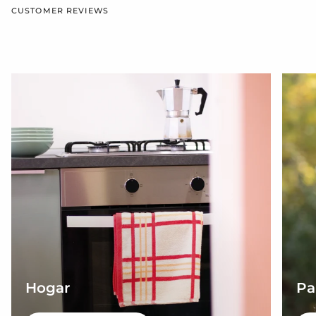
CUSTOMER REVIEWS
Hogar
Pa